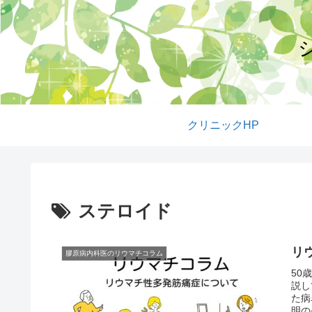
クリニックHP
ステロイド
リ
膠原病内科医のリウマチコラム
50
説し
た病
明の