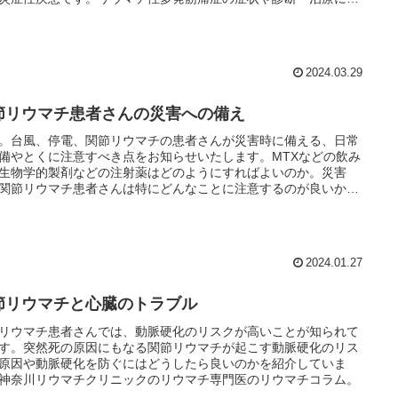
解説しています
2024.03.29
節リウマチ患者さんの災害への備え
。台風、停電、関節リウマチの患者さんが災害時に備える、日常
備やとくに注意すべき点をお知らせいたします。MTXなどの飲み
生物学的製剤などの注射薬はどのようにすればよいのか。災害
関節リウマチ患者さんは特にどんなことに注意するのが良いかま
ました。
2024.01.27
節リウマチと心臓のトラブル
リウマチ患者さんでは、動脈硬化のリスクが高いことが知られて
す。突然死の原因にもなる関節リウマチが起こす動脈硬化のリス
原因や動脈硬化を防ぐにはどうしたら良いのかを紹介していま
神奈川リウマチクリニックのリウマチ専門医のリウマチコラム。