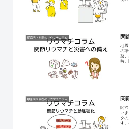
いて
関
膠原病内科医のリウマチコラム
地震
の準
薬、
時、
とめ
関
膠原病内科医のリウマチコラム
関節
いま
クの
す。