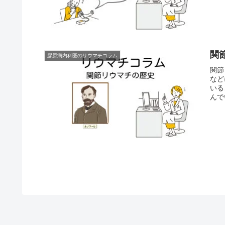
関
膠原病内科医のリウマチコラム
関節
など
いる
んで
治療
解」