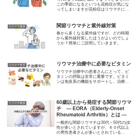
この季節になるといつも花粉症が気にな
ってしまいますが花粉症はリウマチに影
響するのでしょうか？
関節リウマチと紫外線対策
リウマチ教室
春から多くなる紫外線ですが、どの時期
から紫外線対策したほうがよいのでしょ
うか？簡単にご説明していきます。
リウマチ治療中に必要なビタミン
リウマチ教室
リウマチ治療中の患者さんにとって、ビ
タミンの摂取は非常に重要です。ビタミ
ンは免疫系の機能をサポートし、治療の
効果を高め、全体的な健康を維持する助
けになります。
60歳以上から発症する関節リウマ
リウマチ教室
チ ― EORA（Elderly-Onset
Rheumatoid Arthritis）とは ―
一般的な関節リウマチは30代～50代のj女
性が多いとされていますが、６０代以上
の男性患者さんが多いとされている
EORAについて簡単にご説明していきま