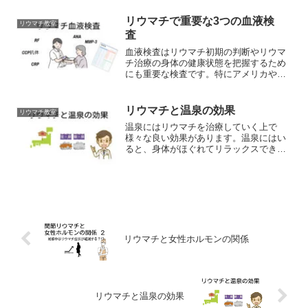
す。
リウマチで重要な3つの血液検
リウマチ教室
査
血液検査はリウマチ初期の判断やリウマ
チ治療の身体の健康状態を把握するため
にも重要な検査です。特にアメリカや欧
州リウマチ学会でもリウマチ診断項目と
して挙げているリウマチ因子、抗CCP抗
体にプラスして関節の炎症を見るCRPの3
リウマチと温泉の効果
リウマチ教室
つは必要な血液検査といえます。リウマ
温泉にはリウマチを治療していく上で
チの診断・治療過程・感染症の把握、副
様々な良い効果があります。温泉にはい
作用の把握など、リウマチ治療を行うう
ると、身体がほぐれてリラックスできた
えで血液検査は重要な役割をもっていま
り、身体が温まることで、関節のこわば
す。
りの解消や筋肉の柔軟性が増し、痛みを
軽減してくれます。
リウマチと女性ホルモンの関係
リウマチと温泉の効果