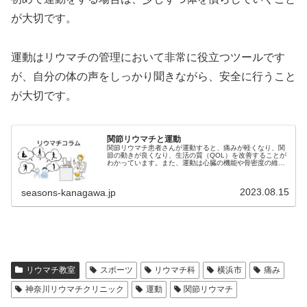
が大切です。
運動はリウマチの管理において非常に役立つツールです
が、自分の体の声をしっかり聞きながら、安全に行うこと
が大切です。
関節リウマチと運動
関節リウマチ患者さんが運動すると、痛みが軽くなり、関
節の動きが良くなり、生活の質（QOL）を改善することが
わかっています。また、運動は心臓の機能や骨密度の維持
にも役立ちます。関節の痛いときに無理に運動することは
いけませんが、痛みのないときに、痛みが起きない範囲で
の運動は是非やったほうが良いのです。神奈川リウマチク
2023.08.15
seasons-kanagawa.jp
リニックのリウマチ専門医のリウマチコラム。
リウマチ教室
スポーツ
リウマチ科
横浜市
痛み
神奈川リウマチクリニック
運動
関節リウマチ